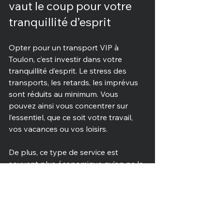
vaut le coup pour votre 
tranquillité d’esprit
Opter pour un transport VIP à 
Toulon, c’est investir dans votre 
tranquillité d’esprit. Le stress des 
transports, les retards, les imprévus 
sont réduits au minimum. Vous 
pouvez ainsi vous concentrer sur 
l’essentiel, que ce soit votre travail, 
vos vacances ou vos loisirs.
De plus, ce type de service est 
souvent plus économique qu’on ne le 
pense, surtout si l’on considère le 
gain de temps et la qualité du trajet. 
Pour moi, c’est un choix évident 
lorsque je souhaite allier efficacité et 