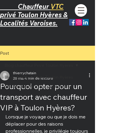
Chauffeur
VTC
privé
T
oulon
H
yères &
L
ocalités Varoises.
Post
Blog chauffeur Privé Toulon Hyères
thierrychatain
Blog chauffeur Privé Toulon Hyères
26 mai
4 min de lecture
Pourquoi opter pour un
chauffeur privé VTC Toulon Hyères
transport avec chauffeur
VIP à Toulon Hyères?
Lorsque je voyage ou que je dois me 
déplacer pour des raisons 
professionnelles, je privilégie toujours 