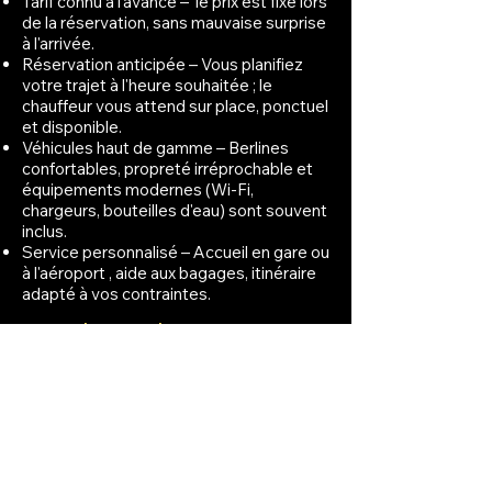
Tarif connu à l'avance – le prix est fixé lors
de la réservation, sans mauvaise surprise
à l'arrivée.
Réservation anticipée – Vous planifiez
votre trajet à l'heure souhaitée ; le
chauffeur vous attend sur place, ponctuel
et disponible.
Véhicules haut de gamme – Berlines
confortables, propreté irréprochable et
équipements modernes (Wi-Fi,
chargeurs, bouteilles d'eau) sont souvent
inclus.
Service personnalisé – Accueil en gare ou
à l'aéroport , aide aux bagages, itinéraire
adapté à vos contraintes.
VTC du Pradet couvrent
un large éventail de
prestations :
Transferts aéroport et gare –
L'aéroport de Toulon-Hyères
se