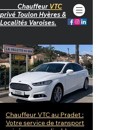
Chauffeur
VTC
privé
T
oulon
H
yères &
L
ocalités Varoises.
Chauffeur VTC au Pradet :
Votre service de transport