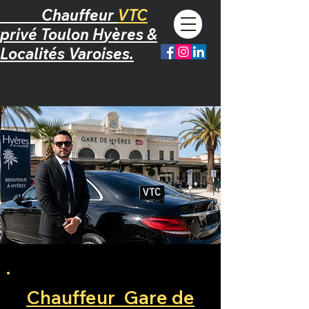
Chauffeur
VTC
privé
T
oulon
H
yères &
L
ocalités Varoises.
Chauffeur Gare de