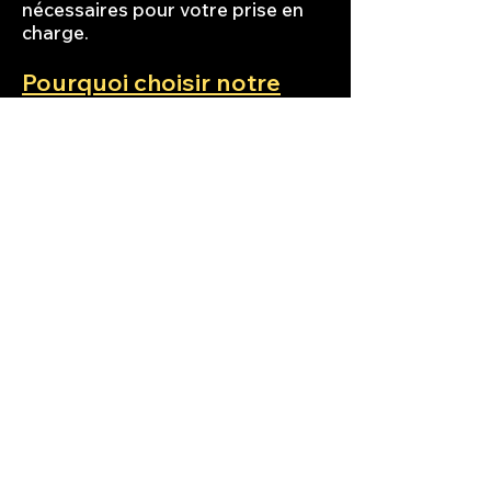
nécessaires pour votre prise en
charge.
Pourquoi choisir notre
service de VTC à Hyères ?
Service ponctuel et fiable
Chauffeurs expérimentés
Véhicules haut de gamme
Disponibilité 24h/24
Tarifs compétitifs
Réservez dès maintenant
votre chauffeur VTC à la
gare de Hyères
Ne perdez plus de temps à chercher
un transport à votre arrivée à