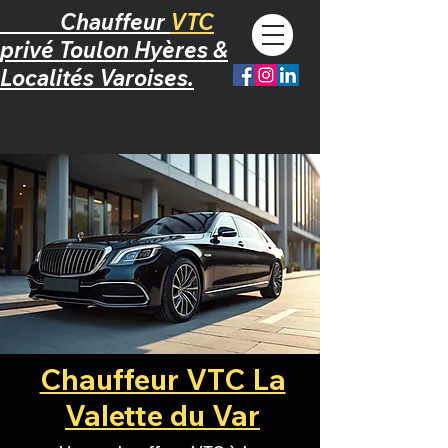
Chauffeur
VTC
privé
T
oulon
H
yères &
L
ocalités Varoises.
Chauffeur VTC La
Valette du Var