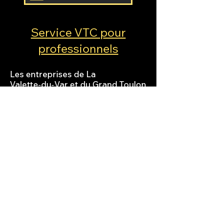
Service VTC pour
professionnels
Les entreprises de La
Valette‑du‑Var et du Grand Toulon
font confiance à un chauffeur
privé pour :
déplacements d’affaires,
navettes collaborateurs,
accueil de clients ou partenaires,
Séminaires et événements
professionnels.
Un service premium qui renforce
votre image et garantit
ponctualité et confort.
Un VTC engagé pour une