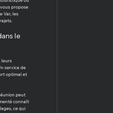
touristique ou 
e vous propose 
 Var, les 
rajets.
ans le 
 leurs 
n service de 
rt optimal et 
réunion peut 
imenté connaît 
ages, ce qui 