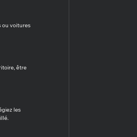
 ou voitures 
oire, être 
égiez les 
llé.