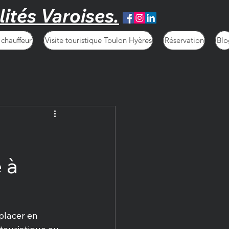
lités Varoises.
 chauffeur
Visite touristique Toulon Hyères
Réservation
Blo
 à
placer en 