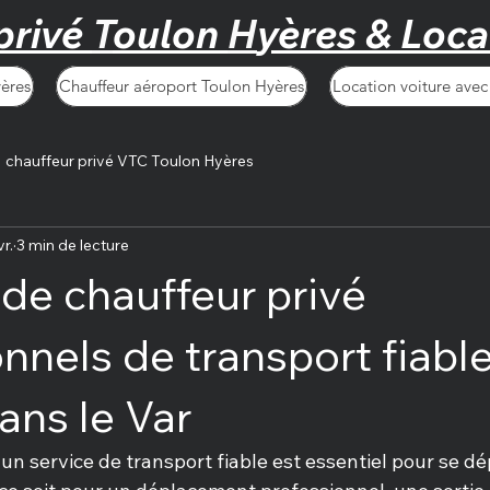
privé
T
oulon
H
yères &
L
oca
ères
Chauffeur aéroport Toulon Hyères
Location voiture avec
chauffeur privé VTC Toulon Hyères
vr.
3 min de lecture
 de chauffeur privé
nnels de transport fiable
ans le Var
 un service de transport fiable est essentiel pour se dé