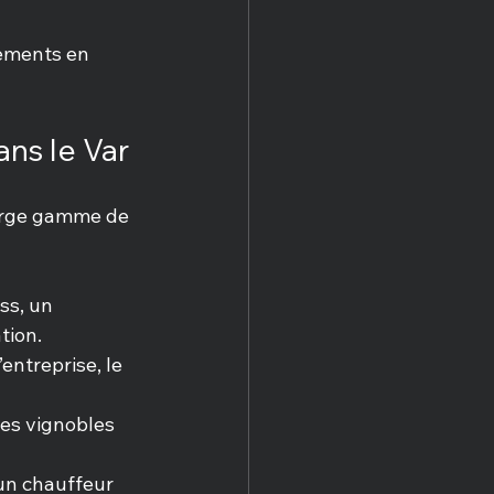
cements en 
ns le Var
arge gamme de 
ss, un 
tion.
entreprise, le 
ses vignobles 
 un chauffeur 